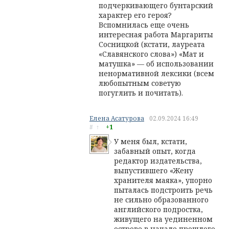
подчеркивающего бунтарский
характер его героя?
Вспомнилась еще очень
интересная работа Маргариты
Сосницкой (кстати, лауреата
«Славянского слова») «Мат и
матушка» — об использовании
ненормативной лексики (всем
любопытным советую
погуглить и почитать).
Елена Асатурова
02.09.2024
16:49
#
↑
+1
У меня был, кстати,
забавный опыт, когда
редактор издательства,
выпустившего «Жену
хранителя маяка», упорно
пыталась подстроить речь
не сильно образованного
английского подростка,
живущего на уединенном
острове в начале прошлого