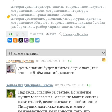
литература
,
литераторы
,
анализ
,
современное искусство
,
современная поэзия
,
современная литература
,
современная лирика
,
анализ поэзии
,
литературоведение
,
рецензии
,
литературная критика
,
современное общество
,
современность
,
надежда бугаёва
,
разбор стихов
,
разбор лирики
,
анализ текста
+4
01.09.2024
1317
Надежда Бугаёва
RS
Надежда Бугаёва
01.09.2024
22:01
#
+2
День знаний будет длиться ещё 2 часа, так
что — с Днём знаний, коллеги!
Хельга Владимирова-Сигова
02.09.2024
07:58
#
+3
Надежда, спасибо за статью. По многим
пунктам согласна! Только не может «элита»
охватить всё, везде высказать своё мнение.
Пишущих настолько много, и много
безграмотности, бездарности, того, что