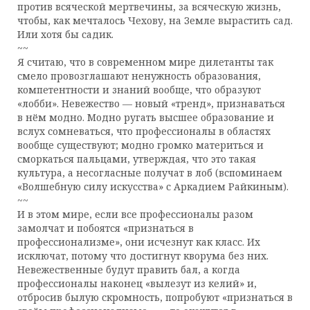
против всяческой мертвечины, за всяческую жизнь,
чтобы, как мечталось Чехову, на Земле вырастить сад.
Или хотя бы садик.
~~
Я считаю, что в современном мире дилетанты так
смело провозглашают ненужность образования,
компетентности и знаний вообще, что образуют
«лобби». Невежество — новый «тренд», признаваться
в нём модно. Модно ругать высшее образование и
вслух сомневаться, что профессионалы в областях
вообще существуют; модно громко материться и
сморкаться пальцами, утверждая, что это такая
культура, а несогласные получат в лоб (вспоминаем
«Волшебную силу искусства» с Аркадием Райкиным).
~~
И в этом мире, если все профессионалы разом
замолчат и побоятся «признаться в
профессионализме», они исчезнут как класс. Их
исключат, потому что достигнут кворума без них.
Невежественные будут править бал, а когда
профессионалы наконец «вылезут из келий» и,
отбросив былую скромность, попробуют «признаться в