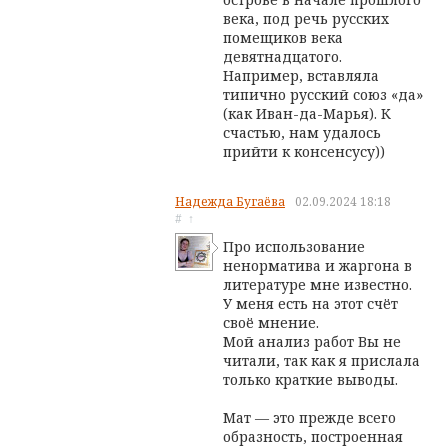
века, под речь русских
помещиков века
девятнадцатого.
Например, вставляла
типично русский союз «да»
(как Иван-да-Марья). К
счастью, нам удалось
прийти к консенсусу))
Надежда Бугаёва
02.09.2024
18:18
#
↑
Про использование
ненорматива и жаргона в
литературе мне известно.
У меня есть на этот счёт
своё мнение.
Мой анализ работ Вы не
читали, так как я прислала
только краткие выводы.
Мат — это прежде всего
образность, построенная