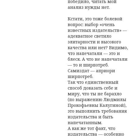
победило, читать мой
анализ нужды нет.
Кстати, это тоже болевой
вопрос: выбор «очень
известных издательств» —
адекватное светило
элитарности и высокого
качества или нет? Видимо,
что напечатали — это и
блеск. А что не напечатали
— то и ширпотреб.
Самиздат — априори
ширпотреб.
Так что единственный
способ доказать себе и
миру, что ты не барахло
(по выражению Людмилы
Прокофьевны Калугиной),
это выполнить требования
издательства и быть
напечатанным.
А как же тот факт, что
издательства — особенно