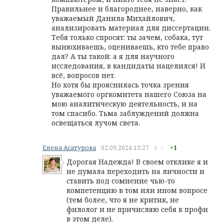
Правильнее и благороднее, наверно, как
уважаемый Данила Михайлович,
анализировать материал для диссертации.
Тебя только спросят: ты зачем, собака, тут
вынюхиваешь, оцениваешь, кто тебе право
дал? А ты такой: а я для научного
исследования, в кандидаты нацелился! И
всё, вопросов нет.
Но хотя бы прояснилась точка зрения
уважаемого оргкомитета нашего Союза на
мою аналитическую деятельность, и на
том спасибо. Тьма заблуждений должна
освещаться лучом света.
Елена Асатурова
02.09.2024
13:27
#
↑
+1
Дорогая Надежда! В своем отклике я и
не думала переходить на личности и
ставить под сомнение чью-то
компетенцию в том или ином вопросе
(тем более, что я не критик, не
филолог и не причисляю себя к профи
в этом деле).