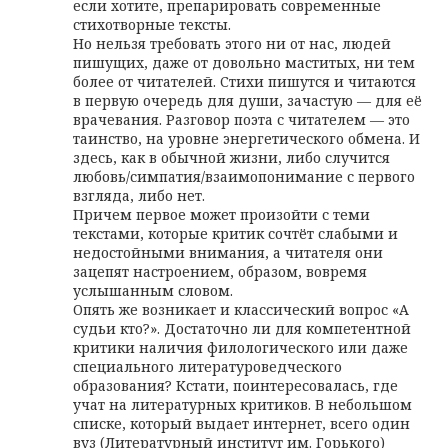
если хотите, препарировать современные
стихотворные тексты.
Но нельзя требовать этого ни от нас, людей
пишущих, даже от довольно маститых, ни тем
более от читателей. Стихи пишутся и читаются
в первую очередь для души, зачастую — для её
врачевания. Разговор поэта с читателем — это
таинство, на уровне энергетического обмена. И
здесь, как в обычной жизни, либо случится
любовь/симпатия/взаимопонимание с первого
взгляда, либо нет.
Причем первое может произойти с теми
текстами, которые критик сочтёт слабыми и
недостойными внимания, а читателя они
зацепят настроением, образом, вовремя
услышанным словом.
Опять же возникает и классический вопрос «А
судьи кто?». Достаточно ли для компетентной
критики наличия филологического или даже
специального литературоведческого
образования? Кстати, поинтересовалась, где
учат на литературных критиков. В небольшом
списке, который выдает интернет, всего один
вуз (Литературный институт им. Горького)