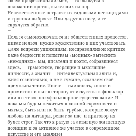
своём профессионализме», — то окажутся в
положении кротов, вылезших из нор.
Невежественные потравят их садовыми пестицидами
и трупики выбросят. Или дадут по носу, и те
спрячутся обратно.
~~
Нельзя самоисключаться из общественных процессов,
никак нельзя, нужно мужественно в них участвовать.
Даже вопреки унижениям, несправедливой критике,
даже бедности и попыткам «модных» вытеснить
«немодных». Мы, писатели и поэты, собравшиеся
здесь, — грамотные, творящие и мыслящие
личности, а значит — интеллектуальная элита и,
живя сознательно, а не в тумане, осознаем своё
предназначение. Иначе — наивность, «наив и
примитив» и шаг в сторону от искусства в фольклор
или в сетевое полуфольклорное существование. И
пока мы будем нежиться в ложной скромности и
мяться, быть или не быть, грубые, которые ложут
любовь на литавры, решат за нас, и приговор их
будет строг. Так что я ратую за активную жизненную
позицию и за активное же участие в современном
искусстве и его анализе!