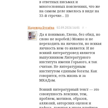
в ответных письмах и
многословных пояснениях, что же
на самом деле имелось в виде на
33-й строчке… )))
Надежда Бугаёва
02.09.2024
14:01
#
↑
Да я понимаю, Елена, без обид, но
слово не воробей.) Можно и не
переходить на личности, но всякая
личность кем-то является. И не
всякий литературовед является
выпускником Литературного
института имени Горького, я так
считаю. Не литературным
институтом единым богаты. Как
говорится, есть жизнь и за
МКАДом.
Всякий литературный текст — это
совокупность лексики, тем,
проблем, мотивов, образов,
аллюзий, авторских оценок и
пафоса, дающая в итоге идейное