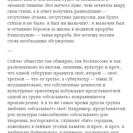
звонкой тишине. Нет ничего хуже, чем зачитать миру
свои стихи, а в ответ получить равнодушие —
отсутствие отзыва, отсутствие дискуссии, как будто
стихов и не было. А был ли мальчик?.. А мальчик был
и отчаянно боролся за жизнь в ледяной проруби.
Равнодушие — такая прорубь. Вот почему поэзии
столь необходимо обсуждение.
~~
Сейчас общество так обширно, так бесклассово и так
разнопланово по вкусам, знаниям, культуре и проч.,
что одной субгруппе нравится своё, второй — своё,
третьей — что-то третье, а субкультур — тьмы. И
неудивительно, что собственные ценности и
культурные ориентиры побуждают представителей
одной из групп «обсасывать» понравившееся
произведение. А в то же самое время другая группа
любовно «обсасывает» своё. Например, представители
рэп-культуры самозабвенно «обсасывают» рэп-
творения, восторгаются, слушают «бит» сердцем,
помещают в тайные уголки памяти, и проч., и проч. А
любители Чайковского, к примеру, послушают этот