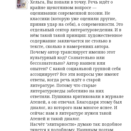
Хельга, Вы попали в точку. Речь идёт о
крайне щекотливом вопросе —
оценивании современной поэзии. Не
классики (которую уже оценили другие,
приняв удар на себя), а современности. Это
отдельный сектор литературоведения. И в
нём такой такой принцип: художественное
содержание заключается не столько в
тексте, сколько в намерениях автора.
Почему автор транслирует именно этот
культурный код? Сознательно или
бессознательно? Автор наивен или
опытен? С какой социальной группой себя
ассоциирует? Все эти вопросы уже имеют
ответы, когда речь идёт о старой
литературе. Потому что старые
литературоведы заботливо на них
ответили. Пушкина критиковали в журнале
Атеней, а он отвечал. Благодаря этому был
диалог, из которого нам многое яснее. И
сейчас нам в литературе нужен такой
Атеней и такой диалог.
Насчёт ‘элитарности» думаю так: подобное
тянется к подобному. Наивным поэтам