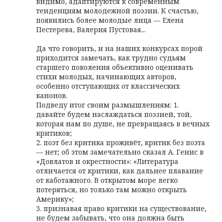
видимо, адаптируются к современным
тенденциям молодежной поэзии. К счастью,
появились более молодые лица — Елена
Пестерева, Валерия Пустовая...
Да что говорить, и на наших конкурсах порой
приходится замечать, как трудно судьям
старшего поколения объективно оценивать
стихи молодых, начинающих авторов,
особенно отступающих от классических
канонов.
Подведу итог своим размышлениям: 1.
давайте будем наслаждаться поэзией, той,
которая нам по душе, не превращаясь в вечных
критиков;
2. поэт без критика проживёт, критик без поэта
— нет; об этом замечательно сказал А. Генис в
«Довлатов и окрестности»: «Литература
отличается от критики, как дальнее плавание
от каботажного. В открытом море легко
потеряться, но только там можно открыть
Америку»;
3. признавая право критики на существование,
не будем забывать, что она должна быть