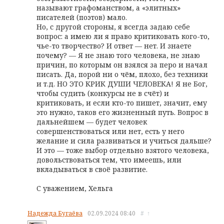
называют графоманством, а «элитных»
писателей (поэтов) мало.
Но, с другой стороны, я всегда задаю себе
вопрос: а имею ли я право критиковать кого-то,
чье-то творчество? И ответ — нет. И знаете
почему? — Я не знаю того человека, не знаю
причин, по которым он взялся за перо и начал
писать. Да, порой ни о чём, плохо, без техники
и т.д. НО ЭТО КРИК ДУШИ ЧЕЛОВЕКА! Я не Бог,
чтобы судить (конкурсы не в счёт) и
критиковать, и если кто-то пишет, значит, ему
это нужно, таков его жизненный путь. Вопрос в
дальнейшем — будет человек
совершенствоваться или нет, есть у него
желание и сила развиваться и учиться дальше?
И это — тоже выбор отдельно взятого человека,
довольствоваться тем, что имеешь, или
вкладываться в своё развитие.
С уважением, Хельга
Надежда Бугаёва
02.09.2024
08:40
#
↑