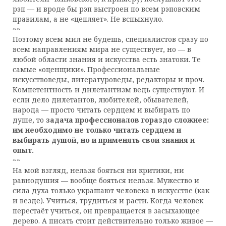
рэп — и вроде бы рэп выстроен по всем рэповским
правилам, а не «цепляет». Не вспыхнуло.
~~
Поэтому всем мил не будешь, специалистов сразу по
всем направлениям мира не существует, но — в
любой области знания и искусства есть знатоки. Те
самые «оценщики». Профессиональные
искусствоведы, литературоведы, редакторы и проч.
Компетентность и дилетантизм ведь существуют. И
если дело дилетантов, любителей, обывателей,
народа — просто читать сердцем и выбирать по
душе, то
задача профессионалов гораздо сложнее:
им необходимо не только читать сердцем и
выбирать душой, но и применять свои знания и
опыт.
~~
На мой взгляд, нельзя бояться ни критики, ни
равнодушия — вообще бояться нельзя. Мужество и
сила духа только украшают человека в искусстве (как
и везде). Учиться, трудиться и расти. Когда человек
перестаёт учиться, он превращается в засыхающее
дерево. А писать стоит действительно только живое —