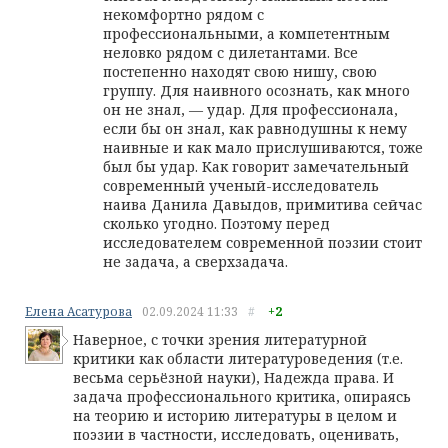
некомфортно рядом с
профессиональными, а компетентным
неловко рядом с дилетантами. Все
постепенно находят свою нишу, свою
группу. Для наивного осознать, как много
он не знал, — удар. Для профессионала,
если бы он знал, как равнодушны к нему
наивные и как мало прислушиваются, тоже
был бы удар. Как говорит замечательный
современный ученый-исследователь
наива Данила Давыдов, примитива сейчас
сколько угодно. Поэтому перед
исследователем современной поэзии стоит
не задача, а сверхзадача.
Елена Асатурова
02.09.2024
11:33
#
+2
Наверное, с точки зрения литературной
критики как области литературоведения (т.е.
весьма серьёзной науки), Надежда права. И
задача профессионального критика, опираясь
на теорию и историю литературы в целом и
поэзии в частности, исследовать, оценивать,