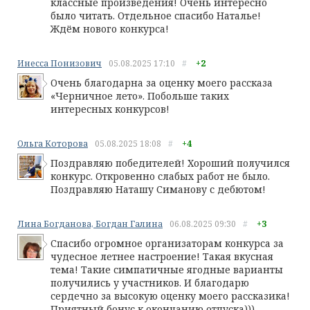
классные произведения! Очень интересно
было читать. Отдельное спасибо Наталье!
Ждём нового конкурса!
Инесса Понизович
05.08.2025
17:10
#
+2
Очень благодарна за оценку моего рассказа
«Черничное лето». Побольше таких
интересных конкурсов!
Ольга Которова
05.08.2025
18:08
#
+4
Поздравляю победителей! Хороший получился
конкурс. Откровенно слабых работ не было.
Поздравляю Наташу Симанову с дебютом!
Лина Богданова, Богдан Галина
06.08.2025
09:30
#
+3
Спасибо огромное организаторам конкурса за
чудесное летнее настроение! Такая вкусная
тема! Такие симпатичные ягодные варианты
получились у участников. И благодарю
сердечно за высокую оценку моего рассказика!
Приятный бонус к окончанию отпуска)))