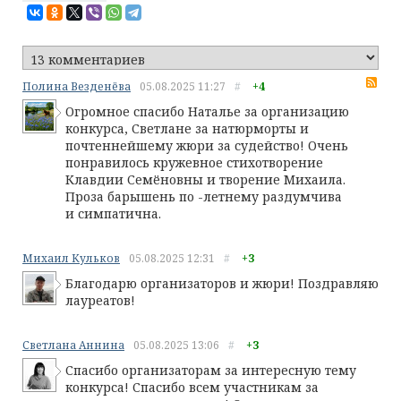
RS
Полина Везденёва
05.08.2025
11:27
#
+4
Огромное спасибо Наталье за организацию
конкурса, Светлане за натюрморты и
почтеннейшему жюри за судейство! Очень
понравилось кружевное стихотворение
Клавдии Семёновны и творение Михаила.
Проза барышень по -летнему раздумчива
и симпатична.
Михаил Кульков
05.08.2025
12:31
#
+3
Благодарю организаторов и жюри! Поздравляю
лауреатов!
Светлана Аннина
05.08.2025
13:06
#
+3
Спасибо организаторам за интересную тему
конкурса! Спасибо всем участникам за