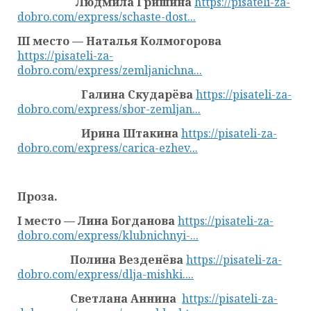
Людмила Гришина
https://pisateli-za-
dobro.com/express/schaste-dost...
III место — Наталья Колмогорова
https://pisateli-za-
dobro.com/express/zemljanichna...
Галина Скударёва
https://pisateli-za-
dobro.com/express/sbor-zemljan...
Ирина Штакина
https://pisateli-za-
dobro.com/express/carica-ezhev...
Проза.
I место — Лина Богданова
https://pisateli-za-
dobro.com/express/klubnichnyi-...
Полина Везденёва
https://pisateli-za-
dobro.com/express/dlja-mishki....
Светлана Аннина
https://pisateli-za-