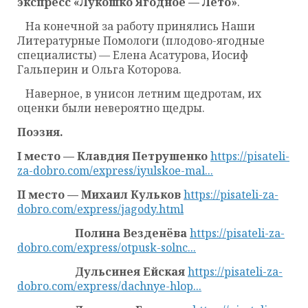
экспресс «Лукошко Ягодное — Лето»
.
На конечной за работу принялись Наши
Литературные Помологи (плодово-ягодные
специалисты) — Елена Асатурова, Иосиф
Гальперин и Ольга Которова.
Наверное, в унисон летним щедротам, их
оценки были невероятно щедры.
Поэзия.
I место — Клавдия Петрушенко
https://pisateli-
za-dobro.com/express/iyulskoe-mal...
II место — Михаил Кульков
https://pisateli-za-
dobro.com/express/jagody.html
Полина Везденёва
https://pisateli-za-
dobro.com/express/otpusk-solnc...
Дульсинея Ейская
https://pisateli-za-
dobro.com/express/dachnye-hlop...